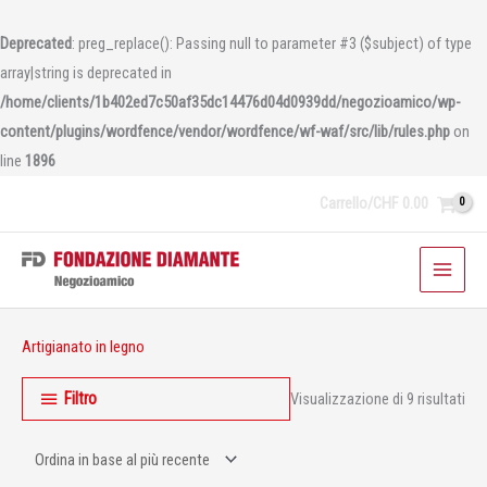
Vai
al
Deprecated
: preg_replace(): Passing null to parameter #3 ($subject) of type
contenuto
array|string is deprecated in
/home/clients/1b402ed7c50af35dc14476d04d0939dd/negozioamico/wp-
content/plugins/wordfence/vendor/wordfence/wf-waf/src/lib/rules.php
on
line
1896
Carrello/
CHF
0.00
Ord
Artigianato in legno
in
bas
al
Filtro
Visualizzazione di 9 risultati
più
rec