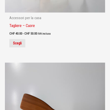
prodotto
Accessori per la casa
Tagliere – Cuore
CHF
40.00
-
CHF
50.00
IVA inclusa
Scegli