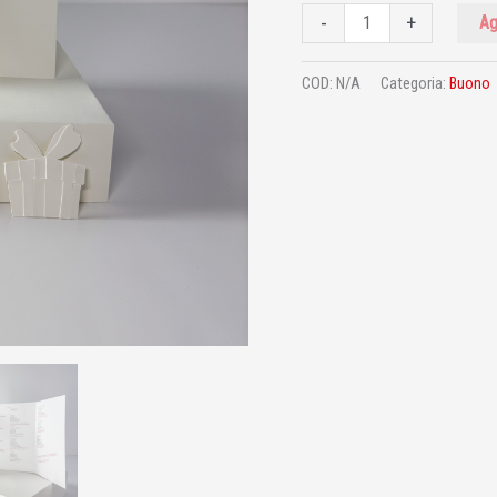
-
+
Ag
COD:
N/A
Categoria:
Buono