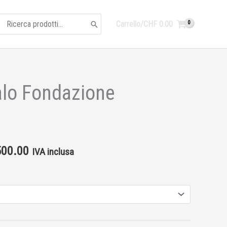
Ricerca
Carrello/
CHF
0.00
per:
lo Fondazione
Fascia
di
prezzo:
00.00
IVA inclusa
da
CHF 50.00
a
CHF 500.00