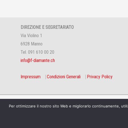
DIREZIONE E SEGRETARIATO
Via Violino 1
6928 Manno
Tel. 091 610 00 20
info@f-diamante.ch
Impressum
⎹
Condizioni Generali
⎹
Privacy Policy
Copyright © 2026 Negozioamico della Fondazione Diamant
Per ottimizzare il nostro sito Web e migliorarlo continuamente, utili