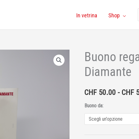
In vetrina
Shop
Buono rega
Buono
regalo
Diamante
Fondazione
Diamante
quantità
CHF
50.00
-
CHF
5
Buono da: