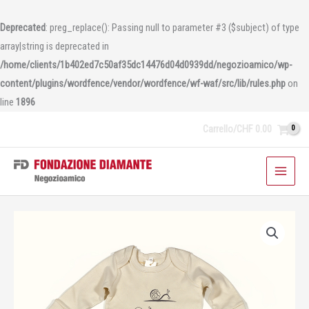
Vai
al
Deprecated
: preg_replace(): Passing null to parameter #3 ($subject) of type
contenuto
array|string is deprecated in
/home/clients/1b402ed7c50af35dc14476d04d0939dd/negozioamico/wp-
content/plugins/wordfence/vendor/wordfence/wf-waf/src/lib/rules.php
on
line
1896
Carrello/
CHF
0.00
Pigiama
-
Linea
Baby
quantità