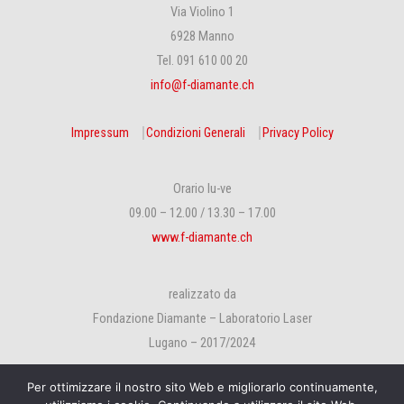
Via Violino 1
6928 Manno
Tel. 091 610 00 20
info@f-diamante.ch
Impressum
⎹
Condizioni Generali
⎹
Privacy Policy
Orario lu-ve
09.00 – 12.00 / 13.30 – 17.00
www.f-diamante.ch
realizzato da
Fondazione Diamante – Laboratorio Laser
Lugano – 2017/2024
Per ottimizzare il nostro sito Web e migliorarlo continuamente,