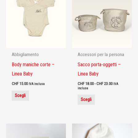
prodotto
prodotto
prezzo:
da
ha
ha
CHF 18.00
più
più
a
CHF 23.00
varianti.
varianti.
Le
Le
opzioni
opzioni
possono
possono
Abbigliamento
Accessori per la persona
essere
essere
Body maniche corte –
Sacco porta-oggetti –
scelte
scelte
Linea Baby
Linea Baby
nella
nella
pagina
pagina
CHF
15.00
CHF
18.00
-
CHF
23.00
IVA inclusa
IVA
inclusa
del
del
Scegli
Scegli
prodotto
prodotto
Questo
Questo
prodotto
prodotto