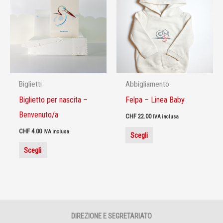
ha
ha
più
più
varianti.
varianti.
Le
Le
opzioni
opzioni
possono
possono
Biglietti
Abbigliamento
essere
essere
Biglietto per nascita –
Felpa – Linea Baby
scelte
scelte
Benvenuto/a
CHF
22.00
nella
nella
IVA inclusa
pagina
pagina
CHF
4.00
IVA inclusa
Scegli
del
del
Scegli
prodotto
prodotto
DIREZIONE E SEGRETARIATO