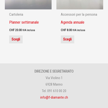
opzioni
opzioni
possono
possono
Cartoleria
Accessori per la persona
essere
essere
Planner settimanale
Agenda annuale
scelte
scelte
CHF
20.00
CHF
8.00
nella
nella
IVA inclusa
IVA inclusa
pagina
pagina
Scegli
Scegli
del
del
prodotto
prodotto
DIREZIONE E SEGRETARIATO
Via Violino 1
6928 Manno
Tel. 091 610 00 20
info@f-diamante.ch