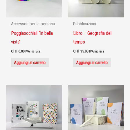
Accessori per la persona
Pubblicazioni
Poggiaocchiali “In bella
Libro – Geografia del
vista”
tempo
CHF
6.00
CHF
35.00
IVA inclusa
IVA inclusa
Aggiungi al carrello
Aggiungi al carrello
Questo
Questo
prodotto
prodotto
ha
ha
più
più
varianti.
varianti.
Le
Le